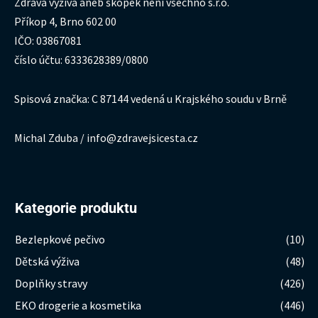
Zdravá výživa aneb škopek není všechno s.r.o.
Příkop 4, Brno 602 00
IČO: 03867081
číslo účtu: 6333628389/0800
Spisová značka: C 87144 vedená u Krajského soudu v Brně
Michal Zduba / info@zdravejsicesta.cz
Kategorie produktu
Bezlepkové pečivo
(10)
Dětská výživa
(48)
Doplňky stravy
(426)
EKO drogerie a kosmetika
(446)