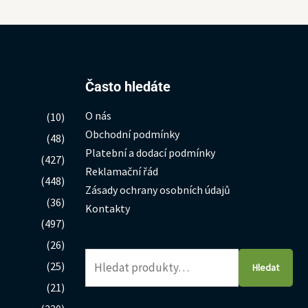
Hledat:
Často hledáte
O nás
(10)
Obchodní podmínky
(48)
Platební a dodací podmínky
(427)
Reklamační řád
(448)
Zásady ochrany osobních údajů
(36)
Kontakty
(497)
(26)
(25)
Hledat
(21)