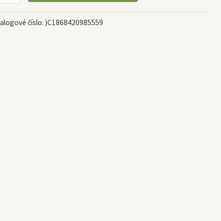
alogové číslo:
)C1868420985559