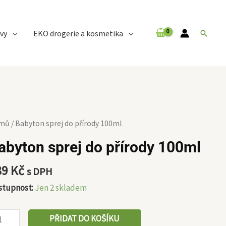
vy
EKO drogerie a kosmetika
Hledat
byton
mů
/ Babyton sprej do přírody 100ml
ej
abyton sprej do přírody 100ml
rody
89
Kč
s DPH
0ml
stupnost:
Jen 2 skladem
ožství
PŘIDAT DO KOŠÍKU