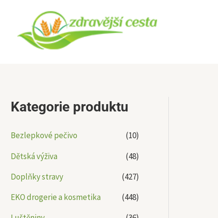
Přeskočit
na
obsah
Kategorie produktu
Bezlepkové pečivo
(10)
Dětská výživa
(48)
Doplňky stravy
(427)
EKO drogerie a kosmetika
(448)
Luštěniny
(36)