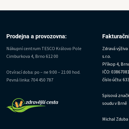
Prodejna a provozovna:
Fakturační
Nákupní centrum TESCO Královo Pole
Zdravá výživa
Cimburkova 4, Brno 612 00
s.r.o.
Příkop 4, Brn
IČO: 0386708
Otvírací doba: po – ne 9:00 – 21:00 hod.
číslo účtu: 6
Pevná linka: 704 450 787
Spisová značk
soudu v Brně
Michal Zduba 