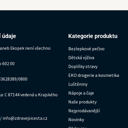
 údaje
Kategorie produktu
 aneb škopek není všechno
Bezlepkové pečivo
Dětská výživa
o 602 00
Doplňky stravy
1
EKO drogerie a kosmetika
333628389/0800
Luštěniny
Nápoje a čaje
a: C 87144 vedená u Krajského
Naše produkty
Nejprodávanější
/ info@zdravejsicesta.cz
Novinky