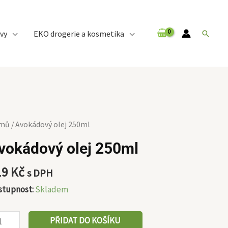
vy
EKO drogerie a kosmetika
Hledat
okádový
mů
/ Avokádový olej 250ml
j
vokádový olej 250ml
0ml
ožství
19
Kč
s DPH
stupnost:
Skladem
PŘIDAT DO KOŠÍKU