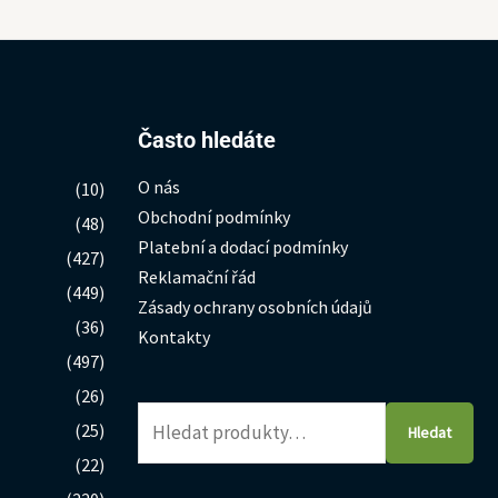
Hledat:
Často hledáte
O nás
(10)
Obchodní podmínky
(48)
Platební a dodací podmínky
(427)
Reklamační řád
(449)
Zásady ochrany osobních údajů
(36)
Kontakty
(497)
(26)
(25)
Hledat
(22)