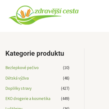
Přeskočit
na
obsah
Kategorie produktu
Bezlepkové pečivo
(10)
Dětská výživa
(48)
Doplňky stravy
(427)
EKO drogerie a kosmetika
(449)
Luštěniny
(36)