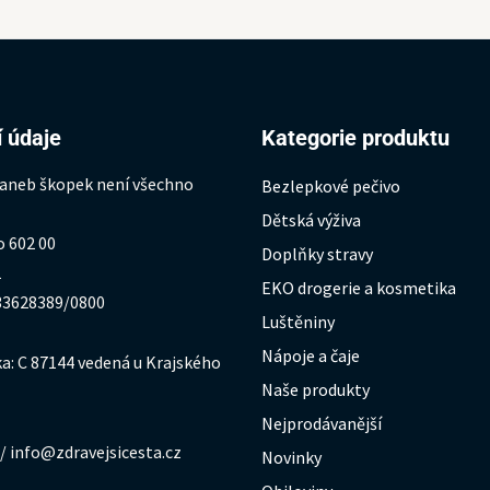
 údaje
Kategorie produktu
 aneb škopek není všechno
Bezlepkové pečivo
Dětská výživa
o 602 00
Doplňky stravy
1
EKO drogerie a kosmetika
333628389/0800
Luštěniny
Nápoje a čaje
a: C 87144 vedená u Krajského
Naše produkty
Nejprodávanější
/ info@zdravejsicesta.cz
Novinky