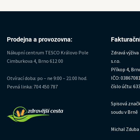
Prodejna a provozovna:
Fakturační
Nákupní centrum TESCO Královo Pole
Zdravá výživa
Cimburkova 4, Brno 612 00
s.r.o.
Příkop 4, Brn
IČO: 0386708
Otvírací doba: po – ne 9:00 – 21:00 hod.
číslo účtu: 6
Pevná linka: 704 450 787
Spisová značk
soudu v Brně
Michal Zduba 