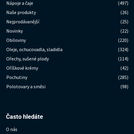
Nápoje a čaje
(497)
Naše produkty
(26)
Nejprodávanější
(25)
Novinky
(22)
Obiloviny
(220)
Oleje, ochucovadla, sladidla
(324)
Ořechy, sušené plody
(114)
Oříškové krémy
(42)
Pochutiny
(285)
Polotovary a směsi
(98)
Hledat:
Často hledáte
O nás