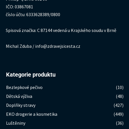
IČO: 03867081
číslo účtu: 6333628389/0800
Spisová značka: C 87144 vedená u Krajského soudu v Brně
Michal Zduba / info@zdravejsicesta.cz
Kategorie produktu
Bezlepkové pečivo
(10)
Dětská výživa
(48)
Doplňky stravy
(427)
EKO drogerie a kosmetika
(449)
Luštěniny
(36)