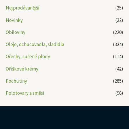
Nejprodávanější
(25)
Novinky
(22)
Obiloviny
(220)
Oleje, ochucovadla, sladidla
(324)
Ořechy, sušené plody
(114)
Oříškové krémy
(42)
Pochutiny
(285)
Polotovary a směsi
(98)