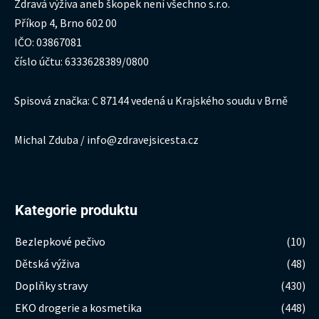
Zdravá výživa aneb škopek není všechno s.r.o.
Příkop 4, Brno 602 00
IČO: 03867081
číslo účtu: 6333628389/0800
Spisová značka: C 87144 vedená u Krajského soudu v Brně
Michal Zduba / info@zdravejsicesta.cz
Kategorie produktu
Bezlepkové pečivo
(10)
Dětská výživa
(48)
Doplňky stravy
(430)
EKO drogerie a kosmetika
(448)