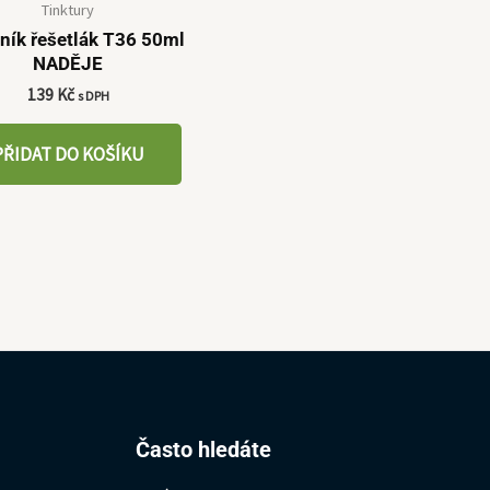
Tinktury
ník řešetlák T36 50ml
NADĚJE
139
Kč
s DPH
PŘIDAT DO KOŠÍKU
Hledat:
Často hledáte