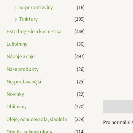
Superpotraviny
(16)
Tinktury
(199)
EKO drogerie a kosmetika
(448)
Luštěniny
(36)
Nápoje a čaje
(497)
Naše produkty
(26)
Nejprodávanější
(25)
Novinky
(22)
Obiloviny
(220)
Popis
Další
Oleje, ochucovadla, sladidla
(324)
Pro normální 
Ořechy, sušené plody
(114)