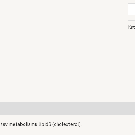
Kat
 informace
stav metabolismu lipidů (cholesterol).