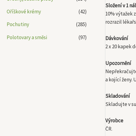
Složení v 1 n
Oříškové krémy
(42)
10% výtažek ze
rozrazil lékař
Pochutiny
(285)
Polotovary a směsi
(97)
Dávkování
2 x 20 kapek d
Upozornění
Nepřekračujte
a kojící ženy
Skladování
Skladujte v su
Výrobce
ČR.