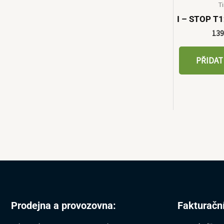
T
I – STOP T
13
PŘIDAT
Prodejna a provozovna:
Fakturační