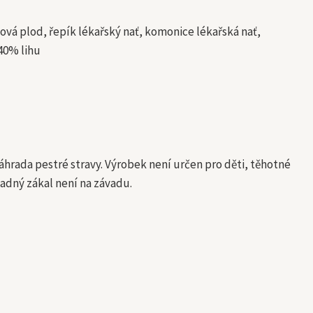
ková plod, řepík lékařský nať, komonice lékařská nať,
 40% lihu
hrada pestré stravy. Výrobek není určen pro děti, těhotné
adný zákal není na závadu.