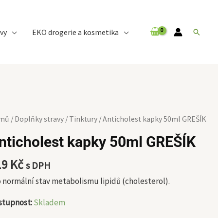
vy
EKO drogerie a kosmetika
Hledat
icholest
mů
/
Doplňky stravy
/
Tinktury
/ Anticholest kapky 50ml GREŠÍK
pky
nticholest kapky 50ml GREŠÍK
ml
EŠÍK
19
Kč
s DPH
ožství
 normální stav metabolismu lipidů (cholesterol).
stupnost:
Skladem