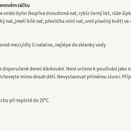
álevovém sáčku
 směsi bylin (kopřiva dvoudomá nať, rybíz černý list, růže šíp
ský nať, jmelí bílé nať, přeslička rolní nať, smil písečný květ) ve
enně mezi jídly či nalačno, nejlépe do sklenky vody
 doporučené denní dávkování. Není určeno k používání jako ná
. Uchovejte mimo dosah dětí. Nevystavovat přímému slunci. Příp
chu při teplotě do 25°C.