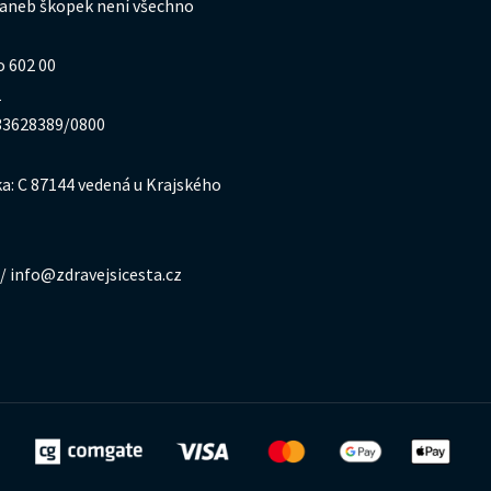
 aneb škopek není všechno
o 602 00
1
333628389/0800
a: C 87144 vedená u Krajského
/ info@zdravejsicesta.cz