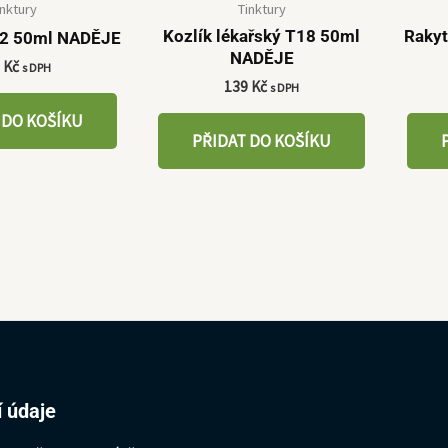
inktury
Tinktury
Kozlík lékařský T18 50ml
Rakyt
12 50ml NADĚJE
NADĚJE
9
Kč
s DPH
139
Kč
s DPH
 DO KOŠÍKU
PŘIDAT DO KOŠÍKU
 údaje