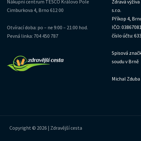
Nákupní centrum TESCO Královo Pole
Zdravá výživa
Cimburkova 4, Brno 612 00
s.r.o.
Příkop 4, Brn
IČO: 0386708
Otvírací doba: po – ne 9:00 – 21:00 hod.
číslo účtu: 6
Pevná linka: 704 450 787
Spisová značk
soudu v Brně
Michal Zduba 
Copyright © 2026 | Zdravější cesta