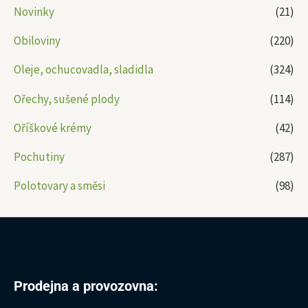
Novinky
(21)
Obiloviny
(220)
Oleje, ochucovadla, sladidla
(324)
Ořechy, sušené plody
(114)
Oříškové krémy
(42)
Pochutiny
(287)
Polotovary a směsi
(98)
Prodejna a provozovna: