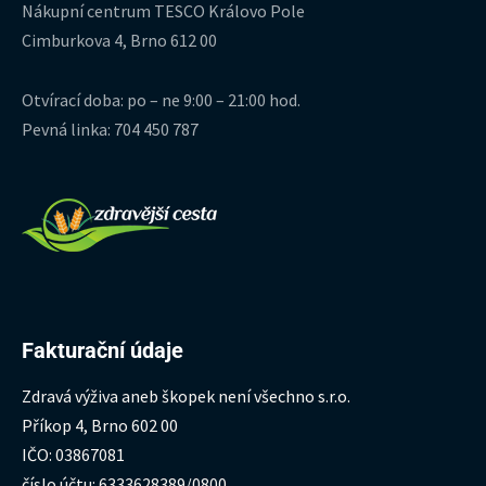
Nákupní centrum TESCO Královo Pole
Cimburkova 4, Brno 612 00
Otvírací doba: po – ne 9:00 – 21:00 hod.
Pevná linka: 704 450 787
Fakturační údaje
Zdravá výživa aneb škopek není všechno s.r.o.
Příkop 4, Brno 602 00
IČO: 03867081
číslo účtu: 6333628389/0800