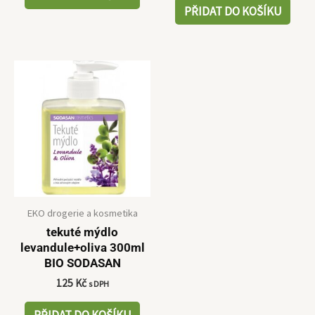
PŘIDAT DO KOŠÍKU
EKO drogerie a kosmetika
tekuté mýdlo
levandule+oliva 300ml
BIO SODASAN
125
Kč
s DPH