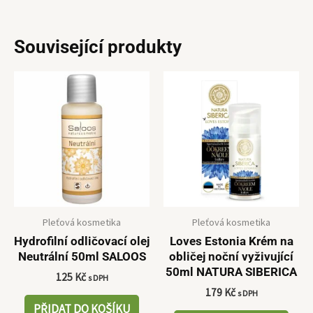
Související produkty
Pleťová kosmetika
Pleťová kosmetika
Hydrofilní odličovací olej
Loves Estonia Krém na
Neutrální 50ml SALOOS
obličej noční vyživující
50ml NATURA SIBERICA
125
Kč
s DPH
179
Kč
s DPH
PŘIDAT DO KOŠÍKU