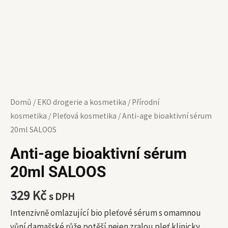
Domů
/
EKO drogerie a kosmetika
/
Přírodní
kosmetika
/
Pleťová kosmetika
/ Anti-age bioaktivní sérum
20ml SALOOS
Anti-age bioaktivní sérum
20ml SALOOS
329
Kč
s DPH
Intenzivně omlazující bio pleťové sérum s omamnou
vůní damašské růže potěší nejen zralou pleť klinicky