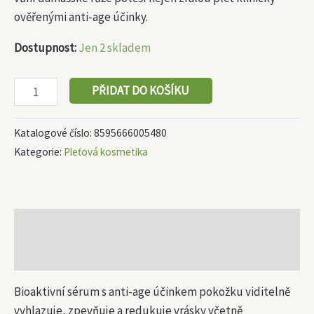
ověřenými anti-age účinky.
Dostupnost:
Jen 2 skladem
PŘIDAT DO KOŠÍKU
Katalogové číslo:
8595666005480
Kategorie:
Pleťová kosmetika
Popis
Další informace
Bioaktivní sérum s anti-age účinkem pokožku viditelně
vyhlazuje, zpevňuje a redukuje vrásky včetně