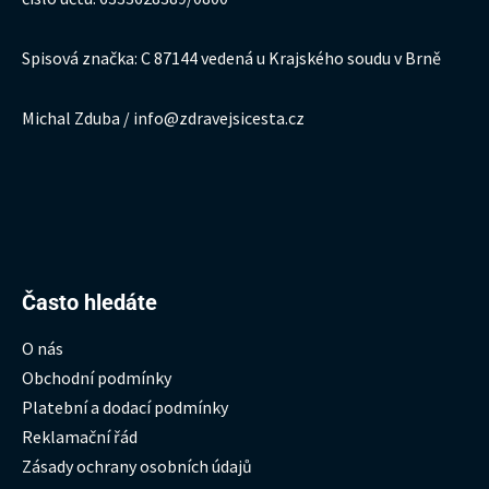
Spisová značka: C 87144 vedená u Krajského soudu v Brně
Michal Zduba / info@zdravejsicesta.cz
Hledat:
Často hledáte
O nás
Obchodní podmínky
Platební a dodací podmínky
Reklamační řád
Zásady ochrany osobních údajů