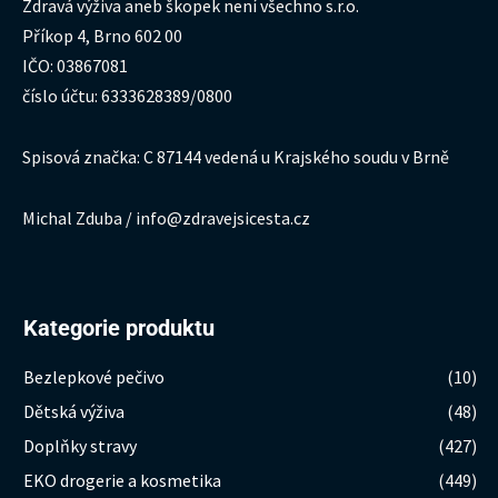
Zdravá výživa aneb škopek není všechno s.r.o.
Příkop 4, Brno 602 00
IČO: 03867081
číslo účtu: 6333628389/0800
Spisová značka: C 87144 vedená u Krajského soudu v Brně
Michal Zduba / info@zdravejsicesta.cz
Kategorie produktu
Bezlepkové pečivo
(10)
Dětská výživa
(48)
Doplňky stravy
(427)
EKO drogerie a kosmetika
(449)